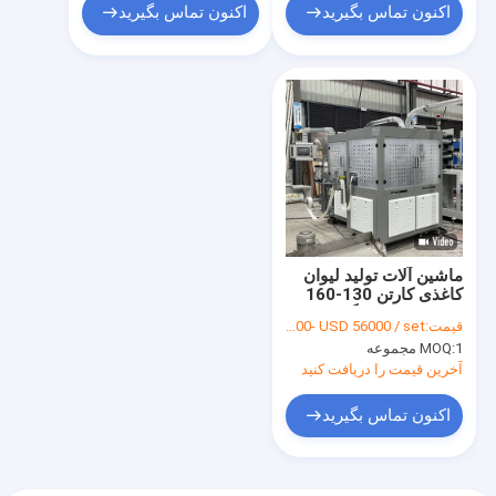
اکنون تماس بگیرید
اکنون تماس بگیرید
ماشین آلات تولید لیوان
کاغذی کارتن 130-160
عدد/دقیقه دستگاه تولید
قیمت:
USD 49000- USD 56000 / set
فنجان قهوه
1 مجموعه
MOQ:
آخرین قیمت را دریافت کنید
اکنون تماس بگیرید