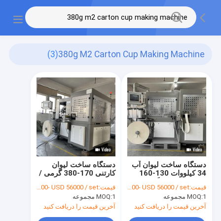
(3)
380g M2 Carton Cup Making Machine
دستگاه ساخت لیوان آب
دستگاه ساخت لیوان
34 کیلووات 130-160
کارتنی 170-380 گرمی /
عدد/دقیقه دستگاه لیوان
متر مربعی برای لیوان
قیمت:
USD 49000- USD 56000 / set
قیمت:
USD 49000- USD 56000 / set
مقوایی
های یکبارمصرف Juice
1 مجموعه
MOQ:
1 مجموعه
MOQ:
Take Away
آخرین قیمت را دریافت کنید
آخرین قیمت را دریافت کنید