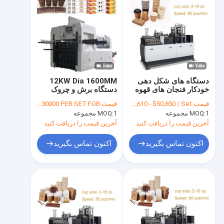
دستگاه های شکل دهی
12KW Dia 1600MM
خودکار فنجان های قهوه
دستگاه برش و چروک
یکبار مصرف 40 میلی
تمام اتوماتیک قالب
قیمت:
FOB $49,610 - $50,850 / Set
قیمت:
USD 27900 - 30000 PER SET FOB
لیتر تا 16 اونس
1 مجموعه
MOQ:
1 مجموعه
MOQ:
آخرین قیمت را دریافت کنید
آخرین قیمت را دریافت کنید
اکنون تماس بگیرید
اکنون تماس بگیرید