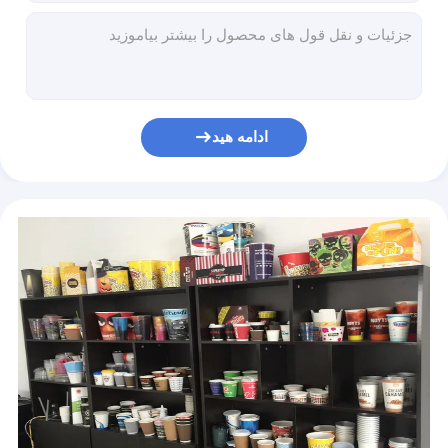
ODM 80m/Min خودکار چاپ لیوان کاغذی ماشین آلات چند رنگ
دستگاه ساخت کاسه کاغذ بستنی 4.8 کیلوواتی OEM با سرعت بالا
دستگاه پانچ لیوان کاغذی سه فاز PLC 380 ولت 50 هرتز 3000 * 1400 * 2000 میلی متر
دستگاه ساخت کاسه کاغذی 8 تا 35 اونس با سرعت بالا 60 تا 70 عدد در دقیقه
دستگاه های یکبار مصرف سفارشی 70-1050 میلی متر نی کاغذ 35-50 متر در دقیقه
ادامه هید
دستگاه پانچ لیوان کاغذی کرافت با روکش پلی اتیلن مسطح 170 بار در دقیقه
دستگاه چاپ لیوان قهوه کاغذی 850 میلی متری خشک کن UV با قابلیت چرخش
ماشین های چاپ لیوان کاغذی سیلندر سرامیکی آنیلوکس ترمز مغناطیسی کنترل شده
دستگاه تولید نی نوشیدنی به ضخامت 0.3-2 میلی متر برای ساخت نی های کاغذی
8-35 اونس کاسه کاغذی یکبار مصرف دستگاه شکل دهی آسان تعمیر و نگهداری