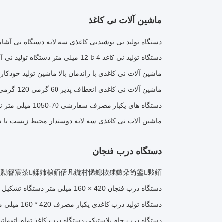
ماشین آلات نی کاغذ
دستگاه تولید نی نوشیدنی کاغذی سه لایه دستگاه نی آشام
دستگاه تولید نی کاغذ 4 تا 12 میلی متر دستگاه تولید نی آشامیدنی 50 هرتز
ماشین آلات نی کاغذی با راندمان بالا ماشین تولید خودکار 
ماشین آلات نی کاغذی انعطاف پذیر 60 گرمی 120 گرمی مارپیچی برای نوشیدن
دستگاه های یکبار مصرف سفارشی 70-1050 میلی متر نی کاغذ 35-50 متر در دقیقه
ماشین آلات نی کاغذی سه لایه دوستدار محیط زیست با س
دستگاه درب فنجان
璧勬簮宸茶鍒犻櫎銆佸凡鏇村悕鎴栨殏鏃朵笉鍙敤銆
دستگاه درب فنجان 420 × 160 میلی متر دستگاه تشکیل درب کاغذ GMP
دستگاه تولید درب کاغذی یکبار مصرف 420 * 160 میلی متر درب پلاستیکی دستگاه ترموفرمینگ
دستگاه درب جام پلاستیکی دستگاه درب کاغذ تمام اتوماتیک w