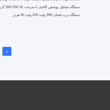
دستگاه تشکیل پوشش کاغذی با سرعت بالا 250-350 گرم / متر مربع 60-90 عدد در دقیقه
دستگاه درب فنجان 380 ولت 220 ولت 50 هرتز
1