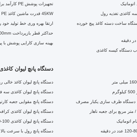
اتوماتیک
تجهیزات پوشش PE کارآمد برای پوشش پیشرفته نوع ولتاژ PE 380V / 50HZ
45KW قدرت ماشین کاغذ PE پوشش ماشین با 3 اینچ باز کردن و باز کردن هسته
ذی با کف تخت 41.5 کیلووات دستگاه ساخت دسته کاغذ پیچ خورده
ارتقا بهره وری خط تولید خود را با پوشش PE کاغ
حداکثر قطر بازپرداخت 1000mm ماشین پوشش PE با سرعت پوشش 50m / min
بهینه سازی کارایی پوشش با پوشش
دستگاه پانچ لیوان کاغذی
دستگاه پانچ لیوان کاغذ خالی ر
دستگاه پانچ لیوان کاغذی سه فاز PLC 380 ولت 50 هرتز 3000 * 1400 * 2000 می
دستگاه پانچ مقوایی جعبه کارت
دستگاه پانچ لیوان کاغذی کرافت با روک
م اتوماتیک
دستگاه پانچ لیوان کاغذی 100-900 گرم / متر مربع دستگاه پانچ رول سروو موتور AC
دستگاه پانچ رول با سرعت بالا لیوان کاغذی 00