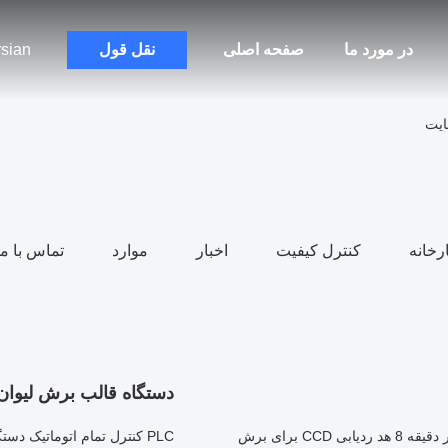
در مورد ما
صفحه اصلی
نقل قول
sian
رخانه
کنترل کیفیت
اخبار
موارد
تماس با ما
دستگاه قالب برش لیوان
دستگاه برش دای دیجیتال هوشمند با سرعت بالا 12 متر بر دقیقه 8 هد ردیابی CCD برای برش
PLC کنترل تمام اتوماتیک دستگاه قالب برش لیوان کاغذی برای فن لیوان کاغذی