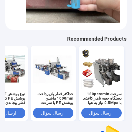
Recommended Products
سرعت 180pcs/min
حداکثر قطر بازپرداخت
نوع
دستگاه جعبه ناهار کاغذی
1000mm ماشین
پوشش PE 
با 0.5Mpa نیاز به هوا
پوشش PE با سرعت
قطر پیچاندن 1000mm
پوشش 50m / min
ارسال سؤال
ارسال سؤال
ارسال س