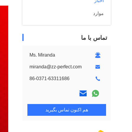
اخبار
موارد
تماس با ما
Ms. Miranda
miranda@zz-perfect.com
86-0371-63311686
هم اکنون تماس بگیرید