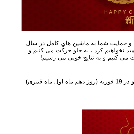
 و حمايت شما به ماشين هاي کامل در سال
اامید نخواهیم کرد ، به جلو حرکت می کنیم و
من از 31 ژانویه تا 29 فوریه 2024 در تعطیلات خواهم بود و در 19 فوریه (روز دهم ماه اول ماه قمری)