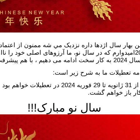
 بهار سال اژدها داره نزديک مي شه ممنون از اعتماد
2023اميدوارم که در سال نو، ما آرزوهای اصلی خود را ن
م ، با هم پیشرفت می کنیم و به نتایج خوبی می رسیم!
مه تعطيلات ما به شرح زير است:
ار باز خواهم گشت.
سال نو مبارک!!!