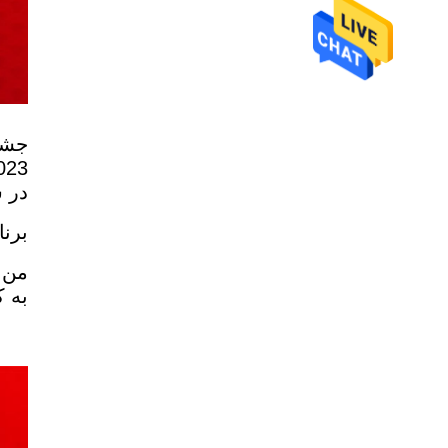
جشن
در سال 2024 به کار سخت ادامه می دهی
برنا
به ک