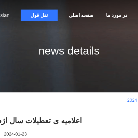
در مورد ما
صفحه اصلی
نقل قول
sian
news details
اعلامیه ی تعطیلات سال اژدها 
2024-01-23