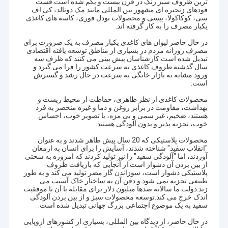
ترین ظروف سبز رنگ در قرن بیست و یکم شده است.فست
فودهای زنجیره ای مشهور بین المللی مانند مک دونالد، کی اف
سی، کوکاکولا، پپسی و محصولات نودل فوری، کاسه های کاغذی
یکبار مصرف را به کار گرفته اند.
در حال حاضر لیوان های کاغذی یکبار مصرف به یک ضرورت برای
مصرف روزانه مردم در بسیاری از مناطق توسعه یافته اقتصادی
تبدیل شده است.کارشناسان پیش بینی می کنند که ظرف سه
سال گذشته ظروف کاغذی به سرعت کشور را فرا می گیرد و
ورود مشابه به بازار خانگی به سرعت در حال رشد و گسترش
است.
محصولات کاغذی از نظر ظاهری، حفاظت از محیط زیست و
بهداشت، مقاومت در برابر روغن و دما و غیره منحصر به فرد
هستند، ضخیم، غیر سمی و بی مزه، با تصویر خوب، احساس
خوب، تجزیه پذیر و بدون آلودگی هستند.
محصولات پلاستیکی که 20 سال پیش ظاهر شدند و به عنوان
"انقلاب سفید" شناخته شدند، آسایش را برای انسان به ارمغان
آوردند، اما "آلودگی سفید" را نیز تولید کردند که امروزه به سختی
از بین بردن آن دشوار است.از آنجایی که بازیافت ظروف
پلاستیکی دشوار است، سوزاندن گاز مضر تولید می کند و به طور
طبیعی تجزیه نمی شود و دفن آن به ساختار خاک آسیب می
زند.دولت ما سالانه صدها میلیون دلار برای مقابله با آن با موفقیت
اندک خرج می کند.توسعه محصولات سبز و از بین بردن آلودگی
سفید به یک موضوع اجتماعی بزرگ جهانی تبدیل شده است.
در حال حاضر، از دیدگاه بین المللی، بسیاری از کشورهای اروپایی