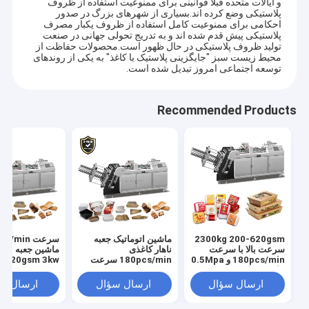
و ایالات متحده قبلاً قوانینی برای ممنوعیت استفاده از ظروف
پلاستیکی وضع کرده اند.بسیاری از شهرهای بزرگ در صدور
احکامی برای ممنوعیت کامل استفاده از ظروف یکبار مصرف
پلاستیکی پیش قدم شده اند و به تدریج تحولی جهانی در صنعت
تولید ظروف پلاستیکی در حال ظهور است.محصولات حفاظت از
محیط زیست سبز "جایگزینی پلاستیک با کاغذ" به یکی از روندهای
توسعه اجتماعی امروز تبدیل شده است.
Recommended Products
2300kg 200-620gsm
ماشین اتوماتیک جعبه
سرعت بالا با سرعت
ناهار کاغذی
180pcs/min و 0.5Mpa
180pcs/min سرعت
620gsm 3kw منبع برق
نیاز به هوا
3kW قدرت 2300kg وزن
ارسال سؤال
ارسال سؤال
ارسال س