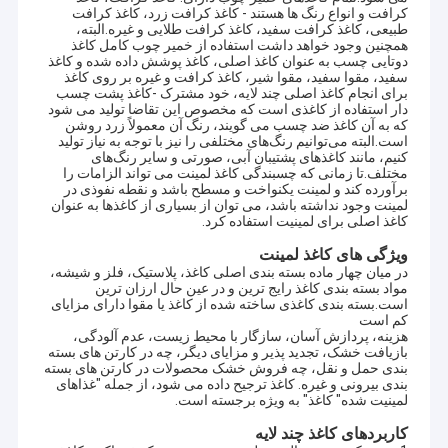
کرافت و انواع رنگ ها هستند - کاغذ کرافت زرد، کاغذ کرافت
طبیعی، کاغذ کرافت سفید، کاغذ کرافت طلایی و غیره.البته،
همچنین وجود خواهد داشت استفاده از خمیر چوب کامل کاغذ
دوتایی چسب به عنوان کاغذ اصلی، کاغذ پوشش داده شده و کاغذ
سفید، مقوا سفید، مقوا شیر، کاغذ کرافت و غیره بر روی کاغذ
برای انجام کاغذ اصلی چند لایه، خود مشترک -کاغذ پشت چسب
دار استفاده از کاغذی است که مخصوص این تقاضا تولید می شود
که به آن کاغذ ضد چسب می گویند، رنگ آن معمولاً زرد روشن
است.البته می‌توانیم رنگ‌های مختلفی را نیز با توجه به نیاز تولید
کنیم، مانند کاغذهای پشتیبان آبی، صورتی و سایر رنگ‌های
مختلف.تا زمانی که چسبندگی کاغذ لمینت می تواند الزامات را
برآورده کند و لمینت یکنواخت و مسطح باشد و نقطه نفوذی در
لمینت وجود نداشته باشد، می توان از بسیاری از کاغذها به عنوان
کاغذ اصلی برای لمینیت استفاده کرد.
ویژگی های کاغذ لمینت
در میان چهار ماده بسته بندی اصلی کاغذ، پلاستیک، فلز و شیشه،
مواد بسته بندی کاغذ رایج ترین و در عین حال ارزان ترین
است.بسته بندی کاغذی ساخته شده از کاغذ یا مقوا دارای مزایای
کم است
هزینه، پردازش آسان، سازگار با محیط زیست، عدم آلودگی،
بازیافت خشک، تجدید پذیر و مزایای دیگر، چه در کارتن های بسته
بندی حمل و نقل، چه فروش خشک محصولات در کارتن های بسته
بندی بیرونی و غیره. کاغذ ترجیح داده می شود، از جمله "غذاهای
لمینیت شده" کاغذ" به ویژه برجسته است.
کاربردهای کاغذ چند لایه