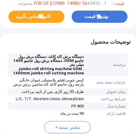
قیمت：FOB US $12980- 14980/ Set
MOQ：1 مجموعه
بهترین قیمت
اکنون تماس بگیرید
توضیحات محصول
دستگاه برش کاه کاغذ، دستگاه برش رول
جامبو ODM، دستگاه برش رول جامبو 1400
برجسته
میلی متر
,
,
jumbo roll slitting machine ODM
1400mm jumbo roll cutting machine
کیس چوبی/فیلم پلاستیکی حیوان خانگی
جزئیات بسته بندی
پارچه رول جامبو کاغذ کاه ماشین برش برش
زمان تحویل
ظرف 35 روز کاری پس از تایید پرداخت
شرایط پرداخت
L/C، T/T، Western Union، MoneyGram
شماره مدل
PF-800
قابلیت ارائه
90 ست در ماه
بیشتر ببینید