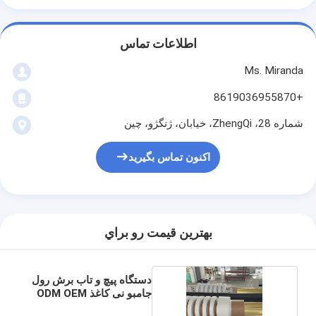
اطلاعات تماس
Ms. Miranda
+8619036955870
شماره 28، ZhengQi، خیابان، ژنگژو، چین
اکنون تماس بگیرید
بهترين قيمت رو براي
دستگاه پیچ و تاب برش رول
جامبو نی کاغذ ODM OEM