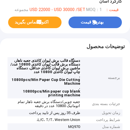
کارکرد آسان
قیمت：USD 22000 - USD 30000 /SET
MOQ：1 مجموعه
بهترین قیمت
اکنون تماس بگیرید
توضیحات محصول
دستگاه قالب برش لیوان کاغذی جعبه ناهار،
دستگاه برش قالب لیوان کاغذی 10800 عدد/
ماشین برش لیوان کاغذی حداقل، دستگاه
چاپ لیوان کاغذی 10800 عدد
,
برجسته
10800pcs/Min Paper Cup Die Cutting
Machine
,
10800pcs/Min paper cup blank
printing machine
جعبه چوبی/دستگاه برش جعبه ناهار تمام
جزئیات بسته بندی
اتوماتیک 10800 عدد در دقیقه
زمان تحویل
ظرف 35 روز پس از تایید پرداخت
شرایط پرداخت
L/C، T/T، Western Union،
شماره مدل
MQ970