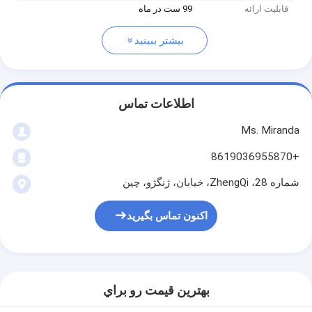
قابلیت ارائه
99 ست در ماه
بیشتر ببینید
اطلاعات تماس
Ms. Miranda
+8619036955870
شماره 28، ZhengQi، خیابان، ژنگژو، چین
اکنون تماس بگیرید
بهترين قيمت رو براي