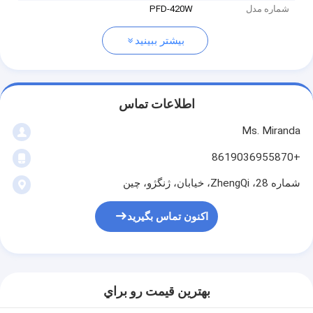
شماره مدل
PFD-420W
بیشتر ببینید
اطلاعات تماس
Ms. Miranda
+8619036955870
شماره 28، ZhengQi، خیابان، ژنگژو، چین
اکنون تماس بگیرید
بهترين قيمت رو براي