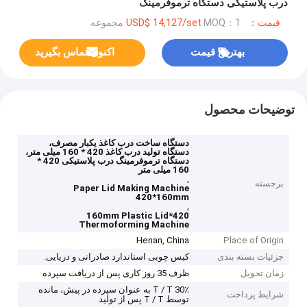
درب پلاستیکی دستگاه ترموفرمینگ
قیمت：USD$ 14,127/set
MOQ：1 مجموعه
بهترین قیمت
اکنون تماس بگیرید
توضیحات محصول
دستگاه ساخت درب کاغذ یکبار مصرف،
دستگاه تولید درب کاغذ 420 * 160 میلی متر،
دستگاه ترموفرمینگ درب پلاستیکی 420 *
160 میلی متر
,
برجسته
Paper Lid Making Machine
420*160mm
,
420*160mm Plastic Lid
Thermoforming Machine
Henan, China
Place of Origin
جزئیات بسته بندی
کیس چوبی استاندارد صادراتی و دریایی.
زمان تحویل
ظرف 35 روز کاری پس از دریافت سپرده
30٪ T / T به عنوان سپرده در پیش، مانده
شرایط پرداخت
توسط T / T پس از تولید