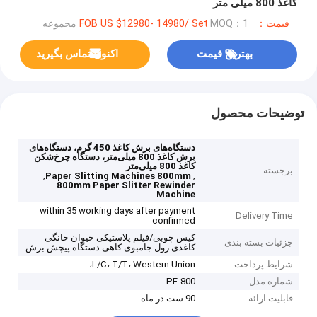
کاغذ 800 میلی متر
قیمت：FOB US $12980- 14980/ Set
MOQ：1 مجموعه
بهترین قیمت
اکنون تماس بگیرید
توضیحات محصول
دستگاه‌های برش کاغذ 450 گرم، دستگاه‌های
برش کاغذ 800 میلی‌متر، دستگاه چرخ‌شکن
کاغذ 800 میلی‌متر
برجسته
,
,
Paper Slitting Machines 800mm
800mm Paper Slitter Rewinder
Machine
within 35 working days after payment
Delivery Time
confirmed
کیس چوبی/فیلم پلاستیکی حیوان خانگی
جزئیات بسته بندی
کاغذی رول جامبوی کاهی دستگاه پیچش برش
شرایط پرداخت
L/C، T/T، Western Union،
شماره مدل
PF-800
قابلیت ارائه
90 ست در ماه