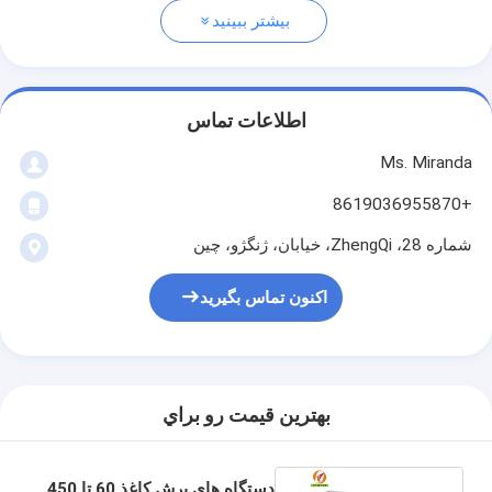
بیشتر ببینید
اطلاعات تماس
Ms. Miranda
+8619036955870
شماره 28، ZhengQi، خیابان، ژنگژو، چین
اکنون تماس بگیرید
بهترين قيمت رو براي
دستگاه های برش کاغذ 60 تا 450