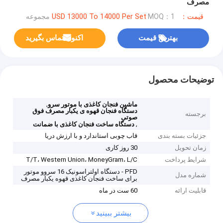
مصرف
قیمت：USD 13000 To 14000 Per Set
MOQ：1 مجموعه
بهترین قیمت
اکنون تماس بگیرید
توضیحات محصول
,
ماشین فنجان کاغذی با موتور سرو
دستگاه فنجان قهوه ی یکبار مصرف فوق
برجسته
صوتی
,
دستگاه ساخت فنجان کاغذی با ضمانت
جزئیات بسته بندی
قاب چوبی استاندارد و با ارزش دریا
زمان تحویل
30 روز کاری
شرایط پرداخت
T/T، Western Union، MoneyGram، L/C
PFD - دستگاه اولتراسونیک 16 سروو موتور
شماره مدل
برای ساخت فنجان کاغذی قهوه یکبار مصرف
قابلیت ارائه
60 ست در ماه
بیشتر ببینید