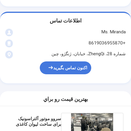
اطلاعات تماس
Ms. Miranda
+8619036955870
شماره 28، ZhengQi، خیابان، ژنگژو، چین
اکنون تماس بگیرید
بهترين قيمت رو براي
سروو موتور آلتراسونیک
برای ساخت لیوان کاغذی
قهوه یکبار مصرف