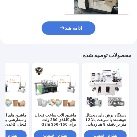
ادامه هید
محصولات توصیه شده
دستگاه برش دای دیجیتال
ماشین آلات ساخت فنجان
ماشین های انعط
هوشمند با سرعت بالا 12
های کاغذی 380 ولت
و سفارشی برای 
متر بر دقیقه 8 هد ردیابی
برای 150-350 Gsm
فنجان ک
CCD برای برش دای
برچسب چند منظوره
150 پی سی / دقیقه
بهترین قیمت
بهترین قیمت
بهترین ق