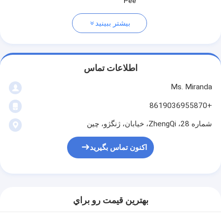
Pee
بیشتر ببینید
اطلاعات تماس
Ms. Miranda
+8619036955870
شماره 28، ZhengQi، خیابان، ژنگژو، چین
اکنون تماس بگیرید
بهترين قيمت رو براي