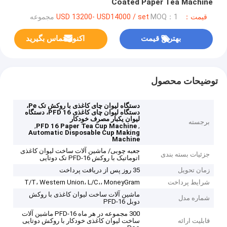
Coated Paper Tea Machine
قیمت：USD 13200- USD14000 / set
MOQ：1 مجموعه
بهترین قیمت
اکنون تماس بگیرید
توضیحات محصول
دستگاه لیوان چای کاغذی با روکش تک Pe،
دستگاه لیوان چای کاغذی PFD 16، دستگاه
لیوان یکبار مصرف خودکار
برجسته
,
,
PFD 16 Paper Tea Cup Machine
Automatic Disposable Cup Making
Machine
جعبه چوبی/ ماشین آلات ساخت لیوان کاغذی
جزئیات بسته بندی
اتوماتیک با روکش PFD-16 تک دوتایی
زمان تحویل
35 روز پس از دریافت پرداخت
شرایط پرداخت
T/T، Western Union، L/C،، MoneyGram
ماشین آلات ساخت لیوان کاغذی با روکش
شماره مدل
دوبل PFD-16
300 مجموعه در هر ماه PFD-16 ماشین آلات
قابلیت ارائه
ساخت لیوان کاغذی خودکار با روکش دوتایی