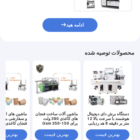
ادامه هید
محصولات توصیه شده
دستگاه برش دای دیجیتال
ماشین آلات ساخت فنجان
ماشین های انعط
هوشمند با سرعت بالا 12
های کاغذی 380 ولت
و سفارشی برای 
متر بر دقیقه 8 هد ردیابی
برای 150-350 Gsm
فنجان ک
CCD برای برش دای
برچسب چند منظوره
150 پی سی / دقیقه
بهترین قیمت
بهترین قیمت
بهترین ق