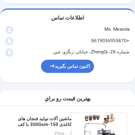
اطلاعات تماس
Ms. Miranda
+8619036955870
شماره 28، ZhengQi، خیابان، ژنگژو، چین
اکنون تماس بگیرید
بهترين قيمت رو براي
ماشین آلات تولید فنجان های
کاغذی 150-350Gsm با کف
تنظیم پذیر
Price： 1